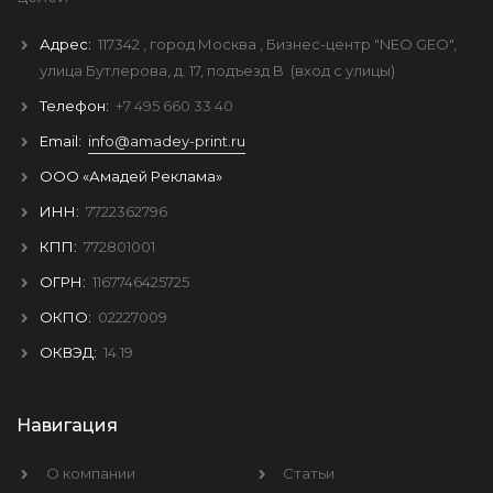
Адрес:
117342
, город
Москва
, Бизнес-центр "NEO GEO",
улица Бутлерова, д. 17, подъезд B
(вход с улицы)
Телефон:
+7 495 660 33 40
Email:
info@amadey-print.ru
ООО «Амадей Реклама»
ИНН:
7722362796
КПП:
772801001
ОГРН:
1167746425725
ОКПО:
02227009
ОКВЭД:
14.19
Навигация
О компании
Статьи