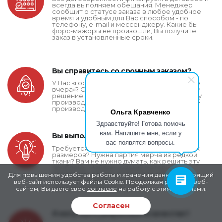
всегда выполняем обещания. Менеджер
сообщит о статусе заказа в любое удобное
время и удобным для Вас способом - по
телефону, e-mail и мессенджеру. Какие бы
форс-мажоры не произошли, Вы получите
заказ в установленные сроки.
Вы справитесь со срочным заказом?
У Вас «горят» сроки? Мерч нужен был «еще
вчера»? Обозначьте проблему и мы найдем
решение: обеспечим сверхурочную работу
производства, подключим дополнительные
производственные мощности.
Ольга Кравченко
Здравствуйте! Готова помочь
вам. Напишите мне, если у
Вы выполните нестандартный заказ?
вас появятся вопросы.
Требуется пошив футболок нестандартных
размеров? Нужна партия мерча из редкой
ткани? Вам не нужно думать, как решить эту
проблему. Найдем нужный материал,
реализуем самую необычную идею. У Вас
Для повышения удобства работы и хранения данных настоящий
сложная задача - у нас лучшие технологи
веб-сайт использует файлы Cookie. Продолжая работу с веб-
швейного и печатного дела.
сайтом, Вы даете свое
согласие
на работу с этими файлами.
Согласен
Я могу быть уверенным в качестве?