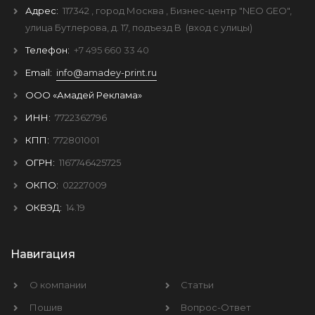
Адрес:
117342
, город
Москва
, Бизнес-центр "NEO GEO",
улица Бутлерова, д. 17, подъезд B
(вход с улицы)
Телефон:
+7 495 660 33 40
Email:
info@amadey-print.ru
ООО «Амадей Реклама»
ИНН:
7722362796
КПП:
772801001
ОГРН:
1167746425725
ОКПО:
02227009
ОКВЭД:
14.19
Навигация
О компании
Статьи
Пошив
Вопрос-Ответ