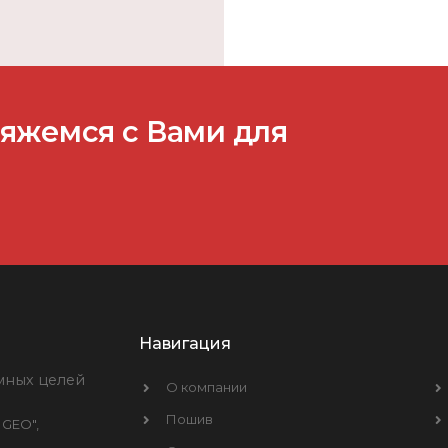
вяжемся с Вами для
Навигация
мных целей
О компании
Пошив
 GEO",