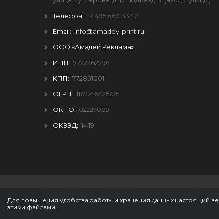
Телефон:
+7 495 660 33 40
Email:
info@amadey-print.ru
ООО «Амадей Реклама»
ИНН:
7722362796
КПП:
772801001
ОГРН:
1167746425725
ОКПО:
02227009
ОКВЭД:
14.19
Вся информация, представленная на данном сайте нос
обстоятельствах не является публичной офертой, опр
Для повышения удобства работы и хранения данных настоящий веб
РФ
этими файлами.