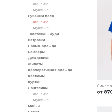
Женские
Мужские
Рубашки поло
Женские
Мужские
ПОД
Толстовки - Худи
Ветровки
Промо-одежда
Бомберы
Дождевики
Жилеты
Корпоративная одежда
Костюмы
Куртки
Синее 
Лонгсливы
от
870
Женские
Мужские
Майки
Носки