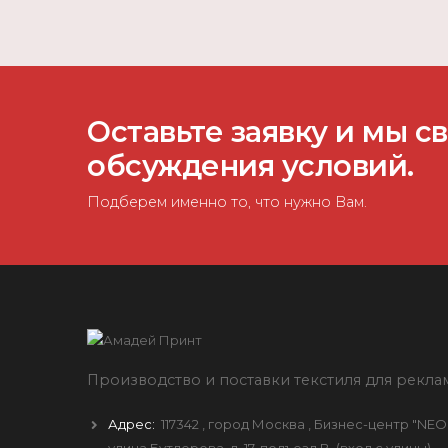
Оставьте заявку и мы с
обсуждения условий.
Подберем именно то, что нужно Вам.
Производство и поставки текстиля для рекла
Адрес:
117342
, город
Москва
, Бизнес-центр "NEO
улица Бутлерова, д. 17, подъезд B
(вход с улицы)