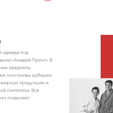
и
я одежда под
анию «Амадей Принт». В
чные предметы
ки, лонгсливы, рубашки
венирную продукцию и
ой синтетики. Все
что позволяет