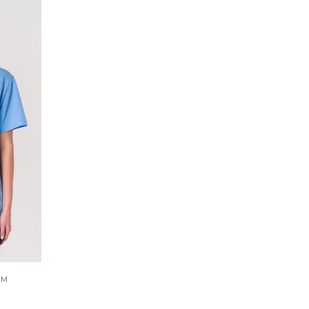
ЯВКУ
ом