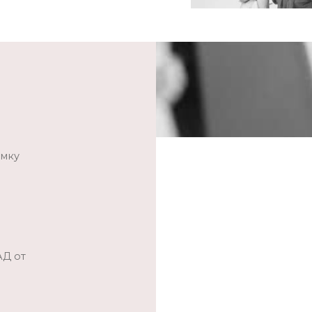
умку
АД от