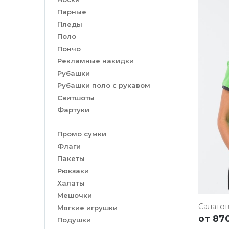
Парные
Пледы
Поло
Пончо
Рекламные накидки
Рубашки
Рубашки поло с рукавом
ПОД
Свитшоты
Фартуки
Промо сумки
Флаги
Пакеты
Рюкзаки
Халаты
Мешочки
Салато
Мягкие игрушки
от
870
Подушки