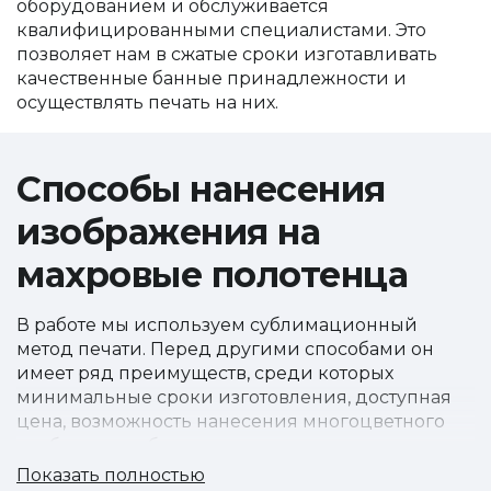
оборудованием и обслуживается
квалифицированными специалистами. Это
позволяет нам в сжатые сроки изготавливать
качественные банные принадлежности и
осуществлять печать на них.
Способы нанесения
изображения на
махровые полотенца
В работе мы используем сублимационный
метод печати. Перед другими способами он
имеет ряд преимуществ, среди которых
минимальные сроки изготовления, доступная
цена, возможность нанесения многоцветного
изображения без существенного влияния на
стоимость. Напечатанные рисунки и логотипы
Показать полностью