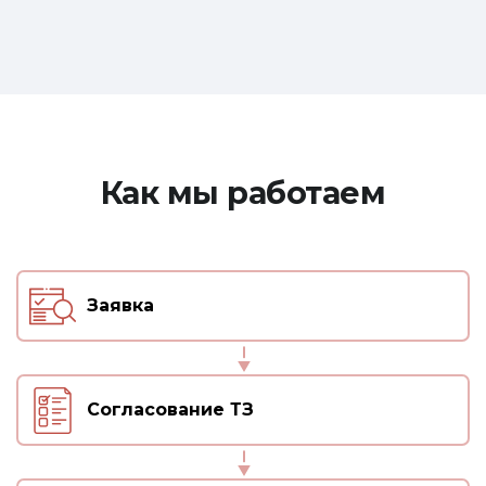
устойчивы к стирке, воздействию моющих
средств и даже к кипячению.
При сублимационной печати изображение
закрепляется в структуре ткани, поэтому
совершенно не чувствуется на ощупь. Благодаря
этому пользование банными
принадлежностями не вызывает дискомфорт.
Как мы работаем
Как заказать услугу?
Для формирования заказа оставьте заявку на
сайте. В ней укажите, как к вам обращаться, свой
Заявка
контактный номер телефона или адрес
электронной почты и комментарий. Если у вас
есть готовый логотип, фото или изображение,
прикрепите их к заявке.
Согласование ТЗ
Обратившись к нам вы получите продукцию
высокого качества, изготовленную по