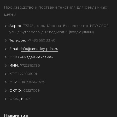
Производство и поставки текстиля для рекламных
целей
Адрес:
117342
, город
Москва
, Бизнес-центр "NEO GEO",
улица Бутлерова, д. 17, подъезд B
(вход с улицы)
Телефон:
+7 495 660 33 40
Email:
info@amadey-print.ru
ООО «Амадей Реклама»
ИНН:
7722362796
КПП:
772801001
ОГРН:
1167746425725
ОКПО:
02227009
ОКВЭД:
14.19
Навигация