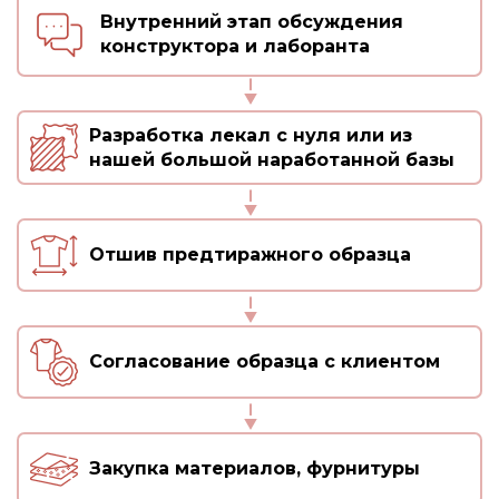
индивидуальным лекалам. Кроме того, мы
Внутренний этап обсуждения
предоставляем возможность сэкономить на
конструктора и лаборанта
доставке банных принадлежностей по Москве.
Так, она будет бесплатной при общей сумме
заказа свыше 100 тыс. руб.
Разработка лекал с нуля или из
Если у вас возникли вопросы, позвоните нам по
нашей большой наработанной базы
телефону +7 (495) 660-33-40.
Отшив предтиражного образца
Согласование образца с клиентом
Закупка материалов, фурнитуры