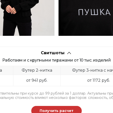
Свитшоты
Работаем и с крупными тиражами от 10 тыс. изделий
а
Футер 2-нитка
Футер 3-нитка с н
от 941 руб.
от 1172 руб.
ствительны при курсе до 99 рублей за 1 доллар. Актуальны п
альную стоимость влияют несколько факторов: сложность, о
Получить расчет