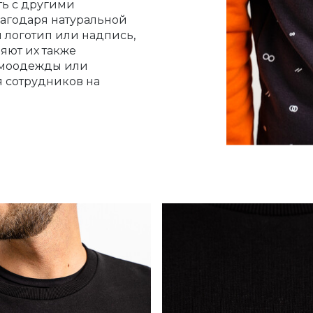
ть с другими
агодаря натуральной
 логотип или надпись,
яют их также
омоодежды или
я сотрудников на