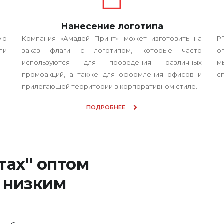
Нанесение логотипа
Р
ую
Компания «Амадей Принт» может изготовить на
о
ли
заказ флаги с логотипом, которые часто
м
используются для проведения различных
с
промоакций, а также для оформления офисов и
прилегающей территории в корпоративном стиле.
ПОДРОБНЕЕ
тах" оптом
 низким