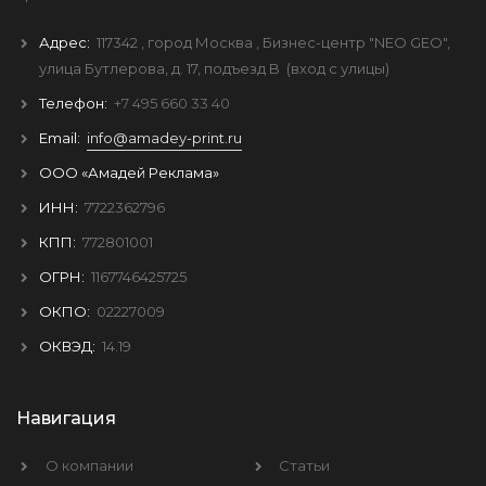
Адрес:
117342
, город
Москва
, Бизнес-центр "NEO GEO",
улица Бутлерова, д. 17, подъезд B
(вход с улицы)
Телефон:
+7 495 660 33 40
Email:
info@amadey-print.ru
ООО «Амадей Реклама»
ИНН:
7722362796
КПП:
772801001
ОГРН:
1167746425725
ОКПО:
02227009
ОКВЭД:
14.19
Навигация
О компании
Статьи