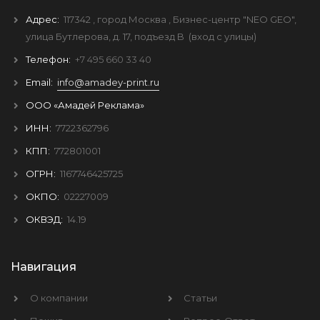
Адрес:
117342
, город
Москва
, Бизнес-центр "NEO GEO",
улица Бутлерова, д. 17, подъезд B
(вход с улицы)
Телефон:
+7 495 660 33 40
Email:
info@amadey-print.ru
ООО «Амадей Реклама»
ИНН:
7722362796
КПП:
772801001
ОГРН:
1167746425725
ОКПО:
02227009
ОКВЭД:
14.19
Навигация
О компании
Статьи