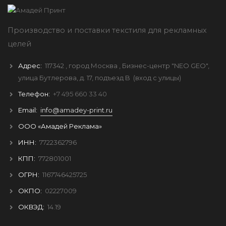
Производство и поставки текстиля для рекламных
целей
Адрес:
117342
, город
Москва
, Бизнес-центр "NEO GEO",
улица Бутлерова, д. 17, подъезд B
(вход с улицы)
Телефон:
+7 495 660 33 40
Email:
info@amadey-print.ru
ООО «Амадей Реклама»
ИНН:
7722362796
КПП:
772801001
ОГРН:
1167746425725
ОКПО:
02227009
ОКВЭД:
14.19