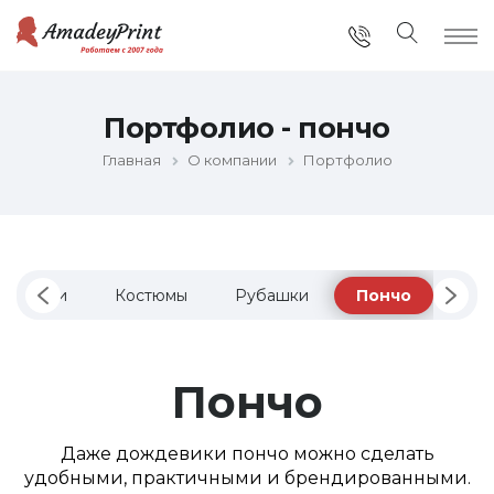
Портфолио - пончо
Главная
О компании
Портфолио
Манишки
Костюмы
Рубашки
Пончо
Бей
Пончо
Даже дождевики пончо можно сделать
удобными, практичными и брендированными.