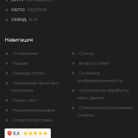
ОКПО:
02227009
ОКВЭД:
14.19
Навигация
О компании
Статьи
Пошив
Вопрос-Ответ
Одежда оптом
Политика
конфиденциальности
Нанесение принтов и
логотипов
Согласие на обработку
перс. данных
Прайс-лист
Политика использования
Машинная вышивка
Cookies
Оплата и доставка