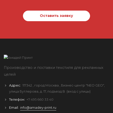
Оставить заявку
Производство и поставки текстиля для рекламных
целей
Адрес:
117342
, город
Москва
, Бизнес-центр "NEO GEO",
улица Бутлерова, д. 17, подъезд B
(вход с улицы)
Телефон:
+7 495 660 33 40
Email:
info@amadey-print.ru