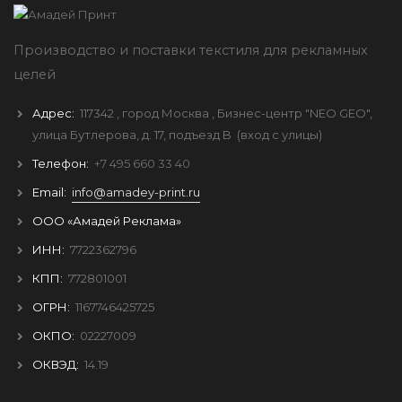
Производство и поставки текстиля для рекламных
целей
Адрес:
117342
, город
Москва
, Бизнес-центр "NEO GEO",
улица Бутлерова, д. 17, подъезд B
(вход с улицы)
Телефон:
+7 495 660 33 40
Email:
info@amadey-print.ru
ООО «Амадей Реклама»
ИНН:
7722362796
КПП:
772801001
ОГРН:
1167746425725
ОКПО:
02227009
ОКВЭД:
14.19