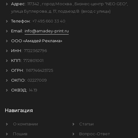
Адрес:
117342
, город
Москва
, Бизнес-центр "NEO GEO",
улица Бутлерова, д. 17, подъезд B
(вход с улицы)
Телефон:
+7 495 660 33 40
Email:
info@amadey-print.ru
ООО «Амадей Реклама»
ИНН:
7722362796
КПП:
772801001
ОГРН:
1167746425725
ОКПО:
02227009
ОКВЭД:
14.19
Навигация
О компании
Статьи
Пошив
Вопрос-Ответ