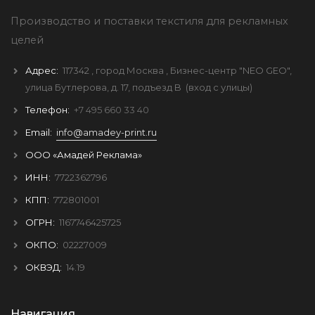
Производство и поставки текстиля для рекламных
целей
Адрес:
117342
, город
Москва
, Бизнес-центр "NEO GEO",
улица Бутлерова, д. 17, подъезд B
(вход с улицы)
Телефон:
+7 495 660 33 40
Email:
info@amadey-print.ru
ООО «Амадей Реклама»
ИНН:
7722362796
КПП:
772801001
ОГРН:
1167746425725
ОКПО:
02227009
ОКВЭД:
14.19
Навигация