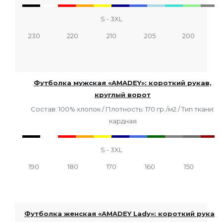
S - 3XL
230
220
210
205
200
Футболка мужская «AMADEY»: короткий рукав,
круглый ворот
Состав: 100% хлопок / Плотность: 170 гр./м2 / Тип ткани:
кардная
S - 3XL
190
180
170
160
150
Футболка женская «AMADEY Lady»: короткий рукав,