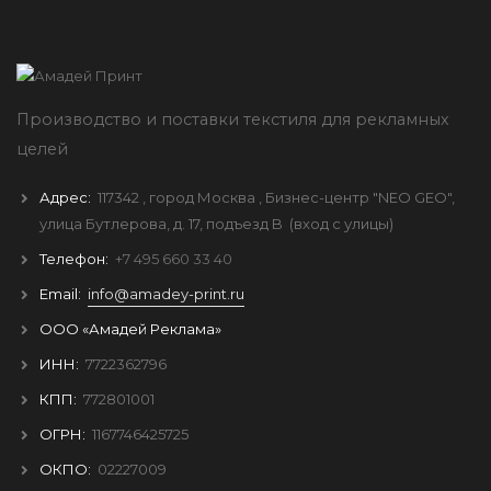
Производство и поставки текстиля для рекламных
целей
Адрес:
117342
, город
Москва
, Бизнес-центр "NEO GEO",
улица Бутлерова, д. 17, подъезд B
(вход с улицы)
Телефон:
+7 495 660 33 40
Email:
info@amadey-print.ru
ООО «Амадей Реклама»
ИНН:
7722362796
КПП:
772801001
ОГРН:
1167746425725
ОКПО:
02227009