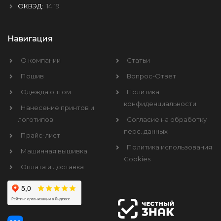
ОКВЭД:
14.19
Навигация
О компании
Статьи
Пошив
Вопрос-Ответ
Одежда оптом
Политика
конфиденциальности
Нанесение принтов и
логотипов
Согласие на обработку
перс. данных
Прайс-лист
Политика использования
Машинная вышивка
Cookies
Оплата и доставка