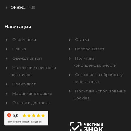
ОКВЭД:
14.19
Навигация
О компании
Статьи
Пошив
Вопрос-Ответ
Одежда оптом
Политика
конфиденциальности
Нанесение принтов и
логотипов
Согласие на обработку
перс. данных
Прайс-лист
Политика использования
Машинная вышивка
Cookies
Оплата и доставка