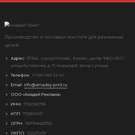
Производство и поставки текстиля для рекламных
целей
Адрес:
117342
, город
Москва
, Бизнес-центр "NEO GEO",
улица Бутлерова, д. 17, подъезд B
(вход с улицы)
Телефон:
+7 495 660 33 40
Email:
info@amadey-print.ru
ООО «Амадей Реклама»
ИНН:
7722362796
КПП:
772801001
ОГРН:
1167746425725
ОКПО:
02227009