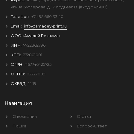
улица Бутлерова, д. 17, подъезд B
(вход с улицы)
Телефон:
+7 495 660 33 40
Email:
info@amadey-print.ru
ООО «Амадей Реклама»
ИНН:
7722362796
КПП:
772801001
ОГРН:
1167746425725
ОКПО:
02227009
ОКВЭД:
14.19
Навигация
О компании
Статьи
Пошив
Вопрос-Ответ