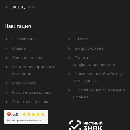
ОКВЭД:
14.19
Навигация
О компании
Статьи
Пошив
Вопрос-Ответ
Одежда оптом
Политика
конфиденциальности
Нанесение принтов и
логотипов
Согласие на обработку
перс. данных
Прайс-лист
Политика использования
Машинная вышивка
Cookies
Оплата и доставка