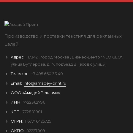
Производство и поставки текстиля для рекламных
целей
Адрес:
117342
, город
Москва
, Бизнес-центр "NEO GEO",
улица Бутлерова, д. 17, подъезд B
(вход с улицы)
Телефон:
+7 495 660 33 40
Email:
info@amadey-print.ru
ООО «Амадей Реклама»
ИНН:
7722362796
КПП:
772801001
ОГРН:
1167746425725
ОКПО:
02227009