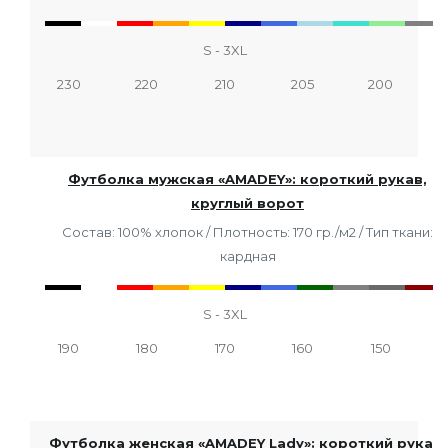
S - 3XL
230
220
210
205
200
Футболка мужская «AMADEY»: короткий рукав,
круглый ворот
Состав: 100% хлопок / Плотность: 170 гр./м2 / Тип ткани:
кардная
S - 3XL
190
180
170
160
150
Футболка женская «AMADEY Lady»: короткий рукав,