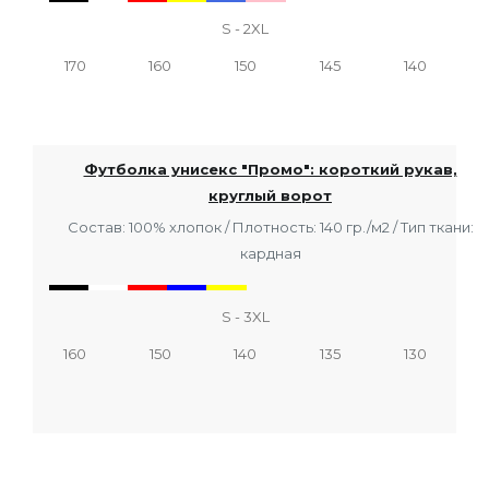
S - 2XL
170
160
150
145
140
Футболка унисекс "Промо": короткий рукав,
круглый ворот
Состав: 100% хлопок / Плотность: 140 гр./м2 / Тип ткани:
кардная
S - 3XL
160
150
140
135
130