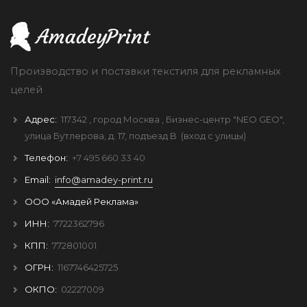
Производство и поставки текстиля для рекламных
целей
Адрес:
117342
, город
Москва
, Бизнес-центр "NEO GEO",
улица Бутлерова, д. 17, подъезд B
(вход с улицы)
Телефон:
+7 495 660 33 40
Email:
info@amadey-print.ru
ООО «Амадей Реклама»
ИНН:
7722362796
КПП:
772801001
ОГРН:
1167746425725
ОКПО:
02227009