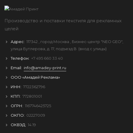
Производство и поставки текстиля для рекламных
целей
Адрес:
117342
, город
Москва
, Бизнес-центр "NEO GEO",
улица Бутлерова, д. 17, подъезд B
(вход с улицы)
Телефон:
+7 495 660 33 40
Email:
info@amadey-print.ru
ООО «Амадей Реклама»
ИНН:
7722362796
КПП:
772801001
ОГРН:
1167746425725
ОКПО:
02227009
ОКВЭД:
14.19