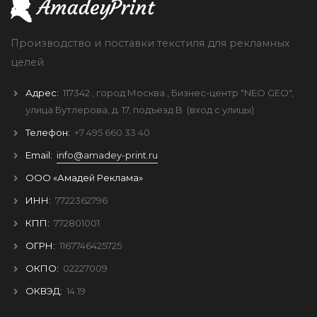
Производство и поставки текстиля для рекламных
целей
Адрес:
117342
, город
Москва
, Бизнес-центр "NEO GEO",
улица Бутлерова, д. 17, подъезд B
(вход с улицы)
Телефон:
+7 495 660 33 40
Email:
info@amadey-print.ru
ООО «Амадей Реклама»
ИНН:
7722362796
КПП:
772801001
ОГРН:
1167746425725
ОКПО:
02227009
ОКВЭД:
14.19