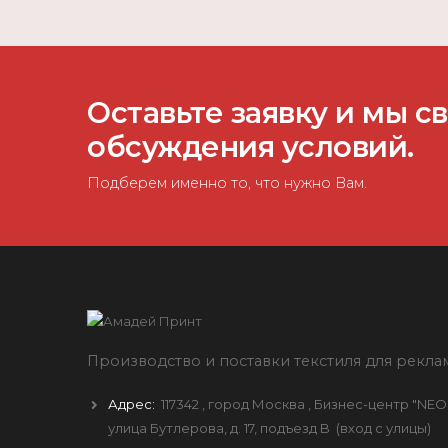
Оставьте заявку и мы с
обсуждения условий.
Подберем именно то, что нужно Вам.
Производство и поставки текстиля для рекла
Адрес:
117342
, город
Москва
, Бизнес-центр "NEO
улица Бутлерова, д. 17, подъезд B
(вход с улицы)