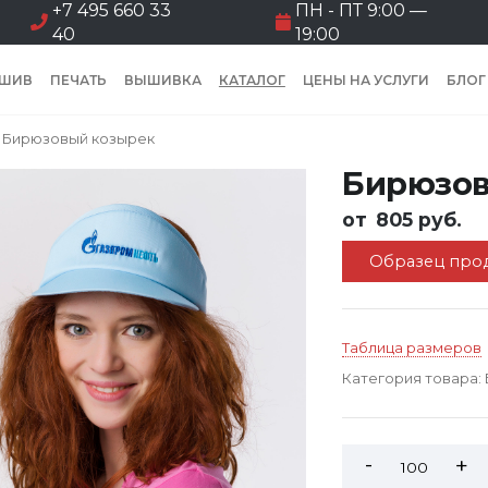
+7 495 660 33
ПН - ПТ 9:00 —
40
19:00
ШИВ
ПЕЧАТЬ
ВЫШИВКА
КАТАЛОГ
ЦЕНЫ НА УСЛУГИ
БЛОГ
Бирюзовый козырек
Бирюзов
от
805 руб.
Образец прод
Таблица размеров
Категория товара: