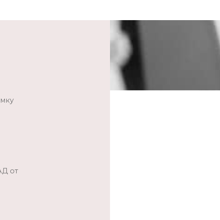
умку
АД от