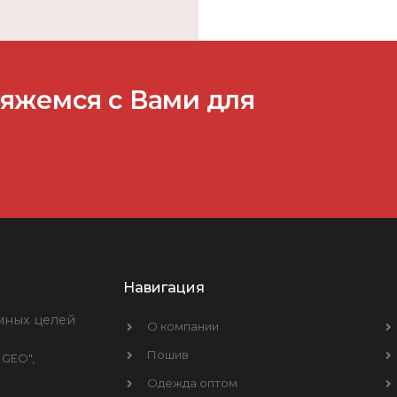
вяжемся с Вами для
Навигация
мных целей
О компании
Пошив
 GEO",
Одежда оптом