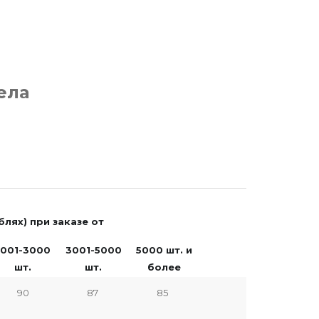
ела
блях) при заказе от
1001-3000
3001-5000
5000 шт. и
шт.
шт.
более
90
87
85