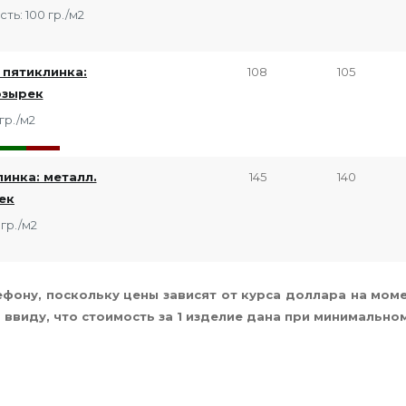
ть: 100 гр./м2
 пятиклинка:
108
105
озырек
гр./м2
инка: металл.
145
140
ек
гр./м2
ефону, поскольку цены зависят от курса доллара на моме
 ввиду, что стоимость за 1 изделие дана при минимальном