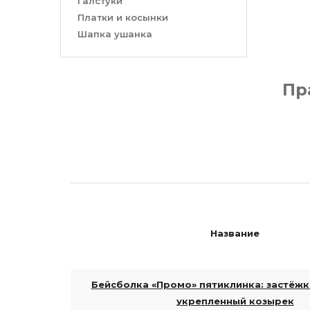
Галстуки
Платки и косынки
Шапка ушанка
Пр
Название
Бейсболка «Промо» пятиклинка: застёжка
укрепленный козырек