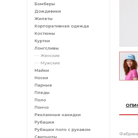
Бомберы
Дождевики
Жилеты
Корпоративная одежда
Костюмы
Куртки
Лонгсливы
Женские
Мужские
Майки
Носки
Парные
Пледы
Поло
ОПИ
Пончо
Рекламные накидки
Рубашки
Рубашки поло с рукавом
Фабрика 
Свитшоты