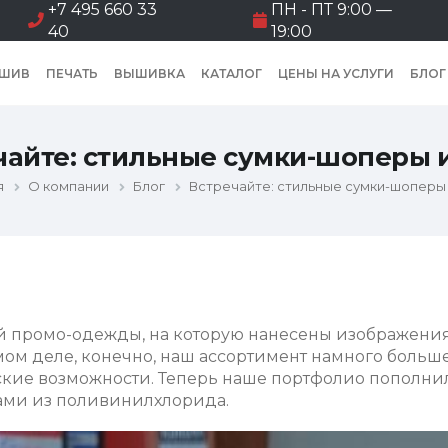
+7 495 660 33
ПН - ПТ 9:00 —
40
19:00
ШИВ
ПЕЧАТЬ
ВЫШИВКА
КАТАЛОГ
ЦЕНЫ НА УСЛУГИ
БЛОГ
чайте: стильные сумки-шоперы и
я
О компании
Блог
Встречайте: стильные сумки-шоперы 
ей промо-одежды, на которую нанесены изображени
мом деле, конечно, наш ассортимент намного больш
кие возможности. Теперь наше портфолио пополни
ми из поливинилхлорида.