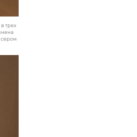
в трех
лнена
в сером