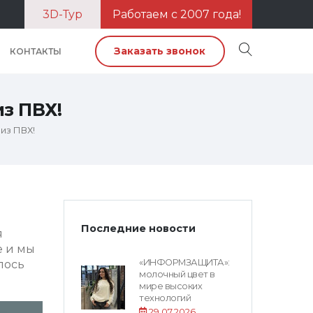
3D-Тур
Работаем с 2007 года!
Заказать звонок
КОНТАКТЫ
з ПВХ!
из ПВХ!
Последние новости
я
е и мы
«ИНФОРМЗАЩИТА»:
лось
молочный цвет в
мире высоких
технологий
29.07.2026