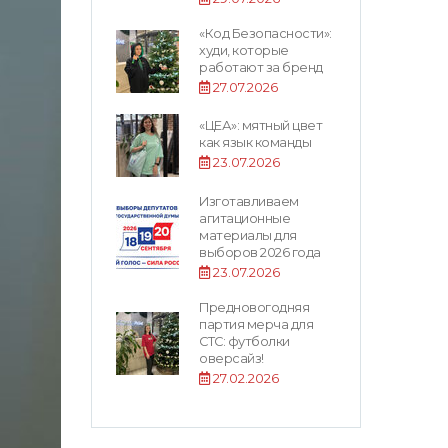
«Код Безопасности»:
худи, которые
работают за бренд
27.07.2026
«ЦЕА»: мятный цвет
как язык команды
23.07.2026
Изготавливаем
агитационные
материалы для
выборов 2026 года
23.07.2026
Предновогодняя
партия мерча для
СТС: футболки
оверсайз!
27.02.2026