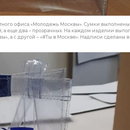
ектного офиса «Молодежь Москвы». Сумки выполнены 
й, а еще два – прозрачных. На каждом изделии выпо
ы», а с другой – «#Ты в Москве». Надписи сделаны 