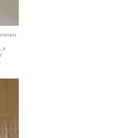
ителем
 а
т
с