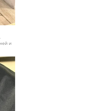
-
аней и