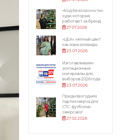
«Код Безопасности»:
худи, которые
работают за бренд
27.07.2026
«ЦЕА»: мятный цвет
как язык команды
23.07.2026
Изготавливаем
агитационные
материалы для
выборов 2026 года
23.07.2026
Предновогодняя
партия мерча для
СТС: футболки
оверсайз!
27.02.2026