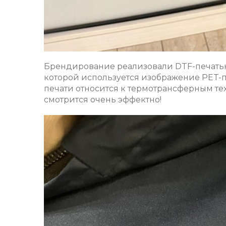
Брендирование реализовали DTF-печатью 
которой используется изображение PET-
печати относится к термотрансферным те
смотрится очень эффектно!