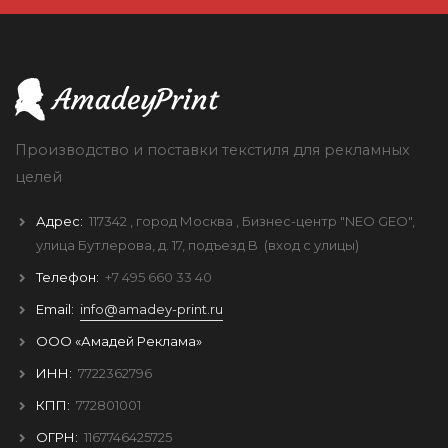
Производство и поставки текстиля для рекламных
целей
Адрес:
117342
, город
Москва
, Бизнес-центр "NEO GEO",
улица Бутлерова, д. 17, подъезд B
(вход с улицы)
Телефон:
+7 495 660 33 40
Email:
info@amadey-print.ru
ООО «Амадей Реклама»
ИНН:
7722362796
КПП:
772801001
ОГРН:
1167746425725