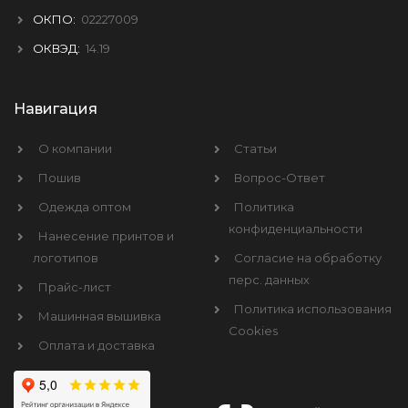
ОКПО:
02227009
ОКВЭД:
14.19
Навигация
О компании
Статьи
Пошив
Вопрос-Ответ
Одежда оптом
Политика
конфиденциальности
Нанесение принтов и
логотипов
Согласие на обработку
перс. данных
Прайс-лист
Политика использования
Машинная вышивка
Cookies
Оплата и доставка