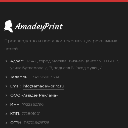
Производство и поставки текстиля для рекламных
целей
Адрес:
117342
, город
Москва
, Бизнес-центр "NEO GEO",
улица Бутлерова, д. 17, подъезд B
(вход с улицы)
Телефон:
+7 495 660 33 40
Email:
info@amadey-print.ru
ООО «Амадей Реклама»
ИНН:
7722362796
КПП:
772801001
ОГРН:
1167746425725