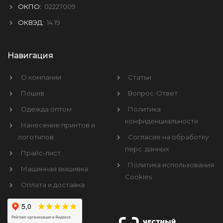
ОКПО:
02227009
ОКВЭД:
14.19
Навигация
О компании
Статьи
Пошив
Вопрос-Ответ
Одежда оптом
Политика
конфиденциальности
Нанесение принтов и
логотипов
Согласие на обработку
перс. данных
Прайс-лист
Политика использования
Машинная вышивка
Cookies
Оплата и доставка