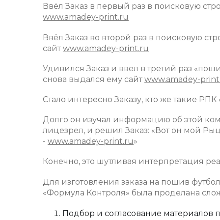
Ввёл Заказ в первый раз в поисковую стр
www.amadey-print.ru
Ввёл Заказ во второй раз в поисковую с
сайт
www.amadey-print.ru
Удивился Заказ и ввел в третий раз «пош
снова выдался ему сайт
www.amadey-print
Стало интересно Заказу, кто же такие РП
Долго он изучал информацию об этой ком
лицезрел, и решил Заказ: «Вот он мой Ры
-
www.amadey-print.ru
»
Конечно, это шутливая интерпретация реаль
Для изготовления заказа на пошив футбо
«Формула Контроля» была проделана слож
Подбор и согласование материалов по