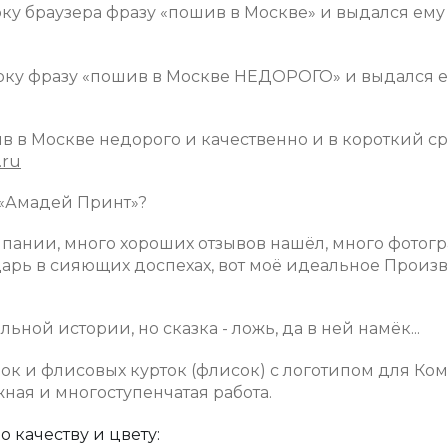
оку браузера фразу «пошив в Москве» и выдался ему
троку фразу «пошив в Москве НЕДОРОГО» и выдался 
ив в Москве недорого и качественно и в короткий ср
.ru
К «Амадей Принт»?
пании, много хороших отзывов нашёл, много фотог
царь в сияющих доспехах, вот моё идеальное Произ
ной истории, но сказка - ложь, да в ней намёк...
лок и флисовых курток (флисок) с логотипом для Ко
ная и многоступенчатая работа.
 качеству и цвету: