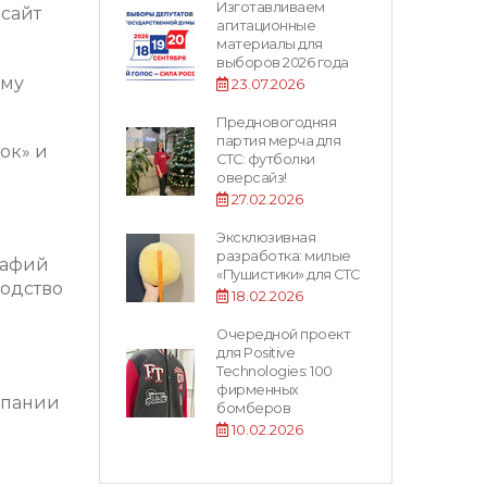
Изготавливаем
 сайт
агитационные
материалы для
выборов 2026 года
ему
23.07.2026
Предновогодняя
партия мерча для
ок» и
СТС: футболки
оверсайз!
27.02.2026
Эксклюзивная
разработка: милые
рафий
«Пушистики» для СТС
водство
18.02.2026
Очередной проект
для Positive
Technologies: 100
фирменных
мпании
бомберов
10.02.2026