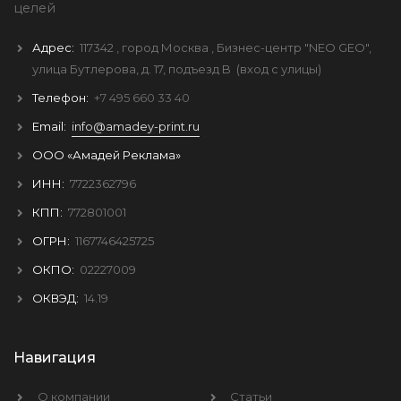
целей
Адрес:
117342
, город
Москва
, Бизнес-центр "NEO GEO",
улица Бутлерова, д. 17, подъезд B
(вход с улицы)
Телефон:
+7 495 660 33 40
Email:
info@amadey-print.ru
ООО «Амадей Реклама»
ИНН:
7722362796
КПП:
772801001
ОГРН:
1167746425725
ОКПО:
02227009
ОКВЭД:
14.19
Навигация
О компании
Статьи