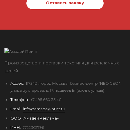
Оставить заявку
Производство и поставки текстиля для рекламных
целей
Адрес:
117342
, город
Москва
, Бизнес-центр "NEO GEO",
улица Бутлерова, д. 17, подъезд B
(вход с улицы)
Телефон:
+7 495 660 33 40
Email:
info@amadey-print.ru
ООО «Амадей Реклама»
ИНН:
7722362796