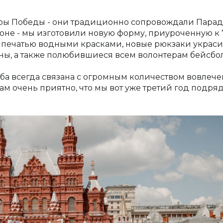
ры Победы - они традиционно сопровождали Парад.
ороне - мы изготовили новую форму, приуроченную к 
с печатью водными красками, новые рюкзаки украс
ы, а также полюбившиеся всем волонтерам бейсбо
ба всегда связана с огромным количеством вовлеч
ам очень приятно, что мы вот уже третий год подря