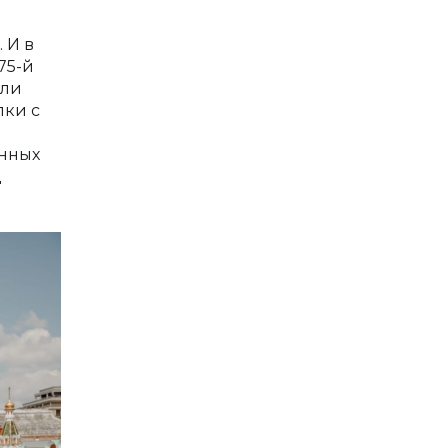
 И в
75-й
или
лки с
енных
д