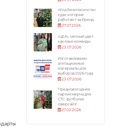
«Код Безопасности»:
худи, которые
работают за бренд
27.07.2026
«ЦЕА»: мятный цвет
как язык команды
23.07.2026
Изготавливаем
агитационные
материалы для
выборов 2026 года
23.07.2026
Предновогодняя
партия мерча для
СТС: футболки
оверсайз!
27.02.2026
ндарты