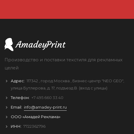
Производство и поставки текстиля для рекламных
целей
Адрес:
117342
, город
Москва
, Бизнес-центр "NEO GEO",
улица Бутлерова, д. 17, подъезд B
(вход с улицы)
Телефон:
+7 495 660 33 40
Email:
info@amadey-print.ru
ООО «Амадей Реклама»
ИНН:
7722362796