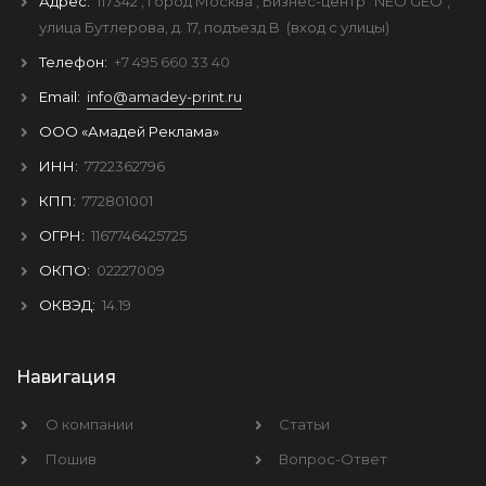
Адрес:
117342
, город
Москва
, Бизнес-центр "NEO GEO",
улица Бутлерова, д. 17, подъезд B
(вход с улицы)
Телефон:
+7 495 660 33 40
Email:
info@amadey-print.ru
ООО «Амадей Реклама»
ИНН:
7722362796
КПП:
772801001
ОГРН:
1167746425725
ОКПО:
02227009
ОКВЭД:
14.19
Навигация
О компании
Статьи
Пошив
Вопрос-Ответ