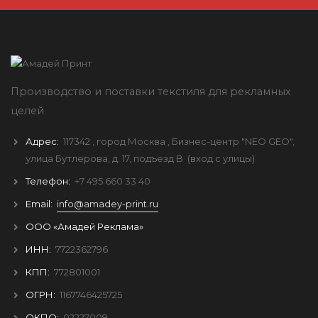
Производство и поставки текстиля для рекламных
целей
Адрес:
117342
, город
Москва
, Бизнес-центр "NEO GEO",
улица Бутлерова, д. 17, подъезд B
(вход с улицы)
Телефон:
+7 495 660 33 40
Email:
info@amadey-print.ru
ООО «Амадей Реклама»
ИНН:
7722362796
КПП:
772801001
ОГРН:
1167746425725
ОКПО:
02227009